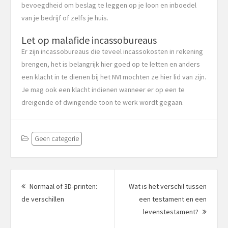
bevoegdheid om beslag te leggen op je loon en inboedel
van je bedrijf of zelfs je huis.
Let op malafide incassobureaus
Er zijn incassobureaus die teveel incassokosten in rekening
brengen, het is belangrijk hier goed op te letten en anders
een klacht in te dienen bij het NVI mochten ze hier lid van zijn.
Je mag ook een klacht indienen wanneer er op een te
dreigende of dwingende toon te werk wordt gegaan.
Geen categorie
Berichtnavigatie
Normaal of 3D-printen:
Wat is het verschil tussen
Vorig
de verschillen
een testament en een
bericht:
Volgen
levenstestament?
bericht