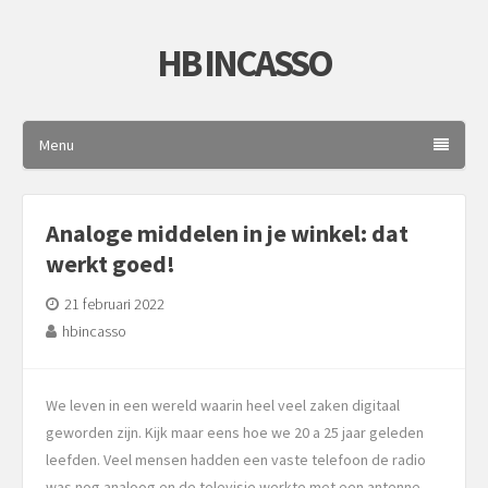
HB INCASSO
Menu
Analoge middelen in je winkel: dat
werkt goed!
21 februari 2022
hbincasso
We leven in een wereld waarin heel veel zaken digitaal
geworden zijn. Kijk maar eens hoe we 20 a 25 jaar geleden
leefden. Veel mensen hadden een vaste telefoon de radio
was nog analoog en de televisie werkte met een antenne.