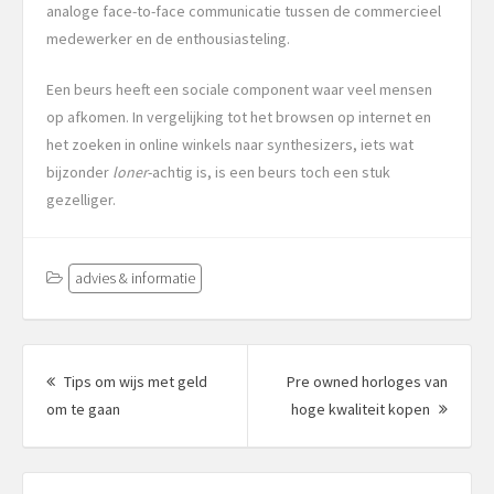
analoge face-to-face communicatie tussen de commercieel
medewerker en de enthousiasteling.
Een beurs heeft een sociale component waar veel mensen
op afkomen. In vergelijking tot het browsen op internet en
het zoeken in online winkels naar synthesizers, iets wat
bijzonder
loner
-achtig is, is een beurs toch een stuk
gezelliger.
advies & informatie
Berichtnavigatie
Tips om wijs met geld
Pre owned horloges van
Vorig
Volgen
om te gaan
hoge kwaliteit kopen
bericht:
bericht